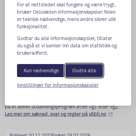
For at nettstedet skal fungere og være trygt,
hvilket tidspunkt du skal møte opp.
bruker Osloskolen informasjonskapsler. Noen
NB: Hvis du ikke møter opp første skoledag mister du
er teknisk nødvendige, mens andre sikrer ulik
plassen din!
funksjonalitet.
Rett til videregående opplæring
Godtar du alle informasjonskapsler, tillater
Søkere med ungdomsrett har rett til å komme inn på ett
du også at vi samler inn data om statistikk og
av de tre utdanningsprogrammene på vg1 som du setter
brukeradferd.
opp i søknaden din.
Etter gjennomgått vg1 har du rett til vg2 og vg3 som
bygger på det utdanningsprogrammet du har valgt på
Kun nødvendige
Godta alle
vg1. Hvis du har fullført og bestått yrkesfaglig opplæring
har du rett til ett års påbygging til generell
Innstillinger for informasjonskapsler
studiekompetanse.
Hvis det du begynte på ikke passet for deg, kan du søke
på et annet utdanningsprogram etter vg1 eller vg2.
(ekstern l
Les mer om søknad, svar og regler på vilbli.no
Publisert:
20.12.2023
Endret:
19.02.2026