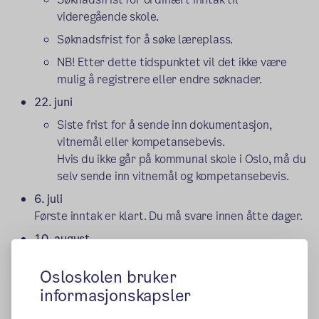
videregående skole.
Søknadsfrist for å søke læreplass.
NB! Etter dette tidspunktet vil det ikke være
mulig å registrere eller endre søknader.
22. juni
Siste frist for å sende inn dokumentasjon,
vitnemål eller kompetansebevis.
Hvis du ikke går på kommunal skole i Oslo, må du
selv sende inn vitnemål og kompetansebevis.
6. juli
Første inntak er klart. Du må svare innen åtte dager.
10. august
Andre inntak er klart. Du svarer på tilbud om
plass/venteliste ved å møte opp første skoledag.
Osloskolen bruker
informasjonskapsler
17. august
Skolestart. Sjekk skolen din sin nettside for å finne